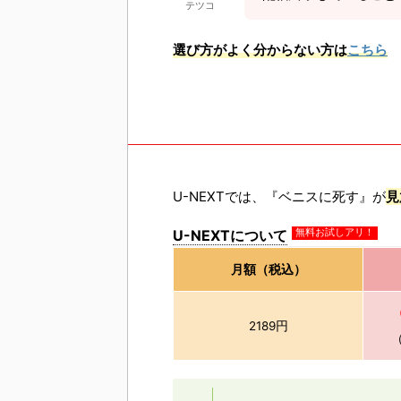
テツコ
選び方がよく分からない方は
こちら
U-NEXTでは、『ベニスに死す』が
見
U-NEXTについて
無料お試しアリ！
月額（税込）
2189円