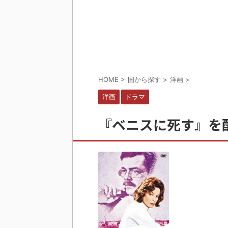
HOME
>
国から探す
>
洋画
>
洋画
ドラマ
『ベニスに死す』を