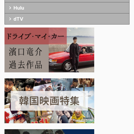
Hulu
dTV