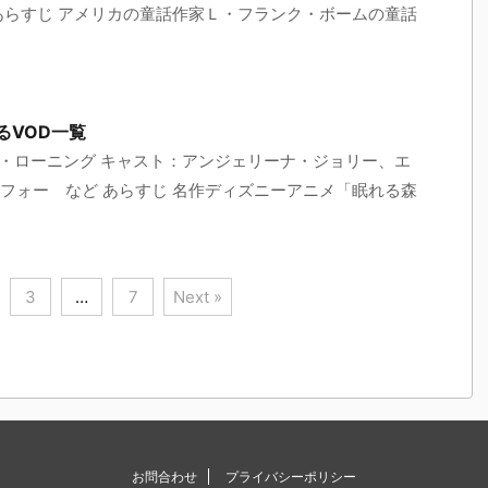
あらすじ アメリカの童話作家Ｌ・フランク・ボームの童話
るVOD一覧
ム・ローニング キャスト：アンジェリーナ・ジョリー、エ
フォー など あらすじ 名作ディズニーアニメ「眠れる森
3
…
7
Next »
お問合わせ
プライバシーポリシー