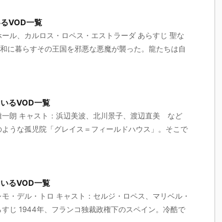
るVOD一覧
ホール、カルロス・ロペス・エストラーダ あらすじ 聖な
和に暮らすその王国を邪悪な悪魔が襲った。龍たちは自
いるVOD一覧
雄一朗 キャスト：浜辺美波、北川景子、渡辺直美 など
のような孤児院「グレイス＝フィールドハウス」。そこで
いるVOD一覧
レモ・デル・トロ キャスト：セルジ・ロペス、マリベル・
すじ 1944年、フランコ独裁政権下のスペイン。冷酷で