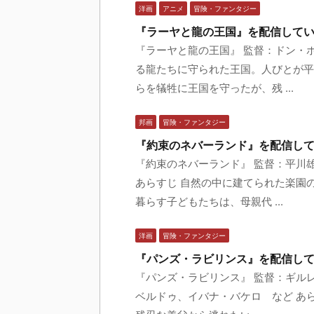
洋画
アニメ
冒険・ファンタジー
『ラーヤと龍の王国』を配信してい
『ラーヤと龍の王国』 監督：ドン・
る龍たちに守られた王国。人びとが平
らを犠牲に王国を守ったが、残 ...
邦画
冒険・ファンタジー
『約束のネバーランド』を配信して
『約束のネバーランド』 監督：平川
あらすじ 自然の中に建てられた楽園
暮らす子どもたちは、母親代 ...
洋画
冒険・ファンタジー
『パンズ・ラビリンス』を配信して
『パンズ・ラビリンス』 監督：ギル
ベルドゥ、イバナ・バケロ など あら