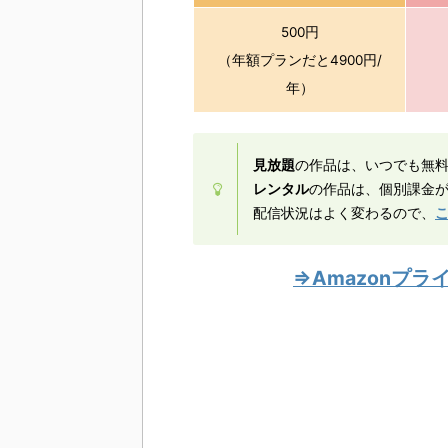
500円
（年額プランだと4900円/
年）
見放題
の作品は、いつでも無
レンタル
の作品は、個別課金が
配信状況はよく変わるので、
⇒Amazonプ