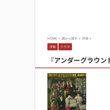
HOME
>
国から探す
>
洋画
>
洋画
ドラマ
『アンダーグラウン