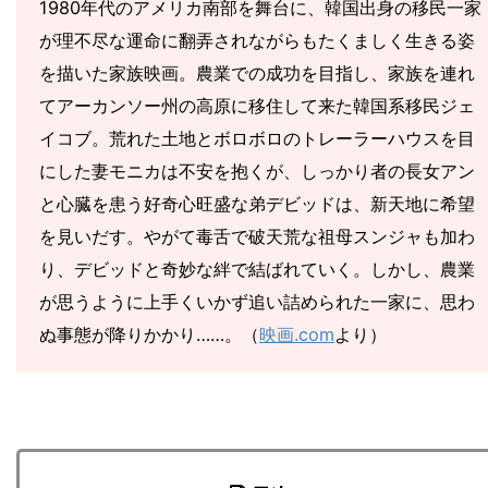
1980年代のアメリカ南部を舞台に、韓国出身の移民一家
が理不尽な運命に翻弄されながらもたくましく生きる姿
を描いた家族映画。農業での成功を目指し、家族を連れ
てアーカンソー州の高原に移住して来た韓国系移民ジェ
イコブ。荒れた土地とボロボロのトレーラーハウスを目
にした妻モニカは不安を抱くが、しっかり者の長女アン
と心臓を患う好奇心旺盛な弟デビッドは、新天地に希望
を見いだす。やがて毒舌で破天荒な祖母スンジャも加わ
り、デビッドと奇妙な絆で結ばれていく。しかし、農業
が思うように上手くいかず追い詰められた一家に、思わ
ぬ事態が降りかかり……。（
映画.com
より）