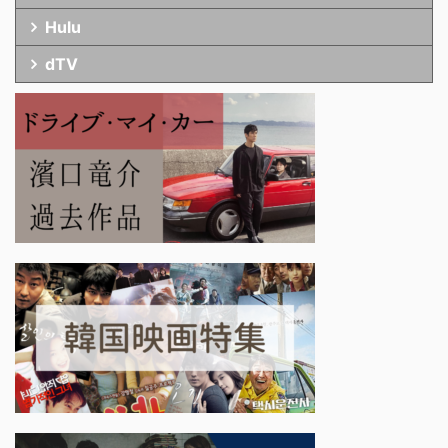
Hulu
dTV