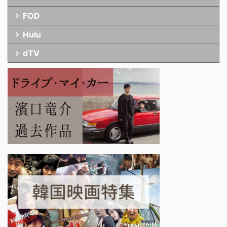
FOD
Hulu
dTV