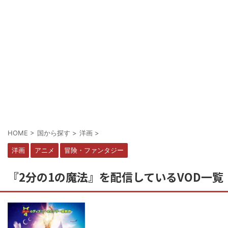
HOME
>
国から探す
>
洋画
>
洋画
アニメ
冒険・ファンタジー
『2分の1の魔法』を配信しているVOD一覧