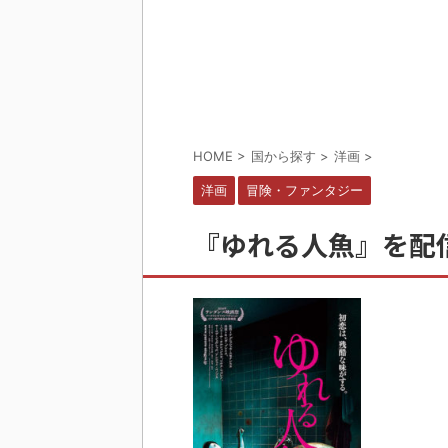
HOME
>
国から探す
>
洋画
>
洋画
冒険・ファンタジー
『ゆれる人魚』を配