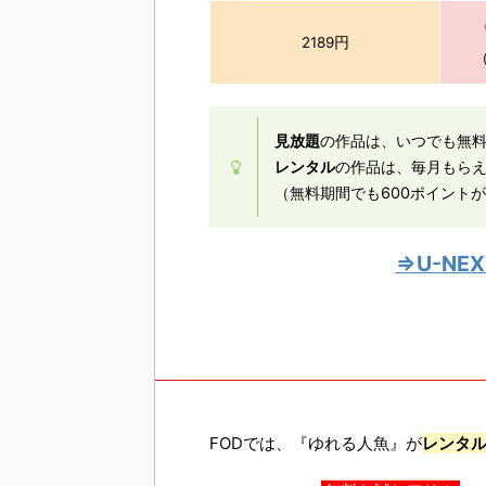
2189円
見放題
の作品は、いつでも無
レンタル
の作品は、毎月もら
（無料期間でも600ポイント
⇒U-N
FODでは、『ゆれる人魚』が
レンタ