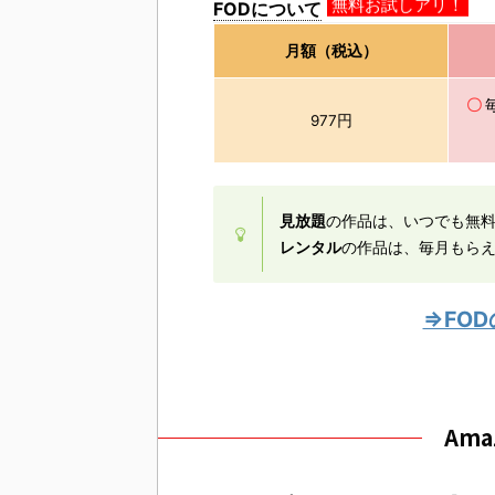
FODについて
無料お試しアリ！
月額（税込）
〇
977円
見放題
の作品は、いつでも無
レンタル
の作品は、毎月もら
⇒FO
Am