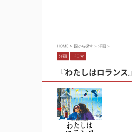
HOME
>
国から探す
>
洋画
>
洋画
ドラマ
『わたしはロランス