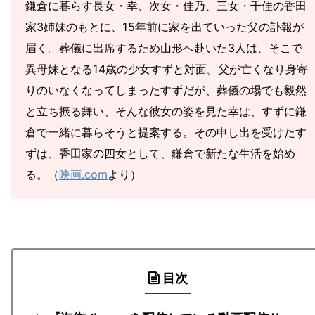
鎌倉に暮らす長女・幸、次女・佳乃、三女・千佳の香田
家3姉妹のもとに、15年前に家を出ていった父の訃報が
届く。葬儀に出席するため山形へ赴いた3人は、そこで
異母妹となる14歳の少女すずと対面。父が亡くなり身寄
りのいなくなってしまったすずだが、葬儀の場でも毅然
と立ち振る舞い、そんな彼女の姿を見た幸は、すずに鎌
倉で一緒に暮らそうと提案する。その申し出を受けたす
ずは、香田家の四女として、鎌倉で新たな生活を始め
る。（
映画.com
より）
目次