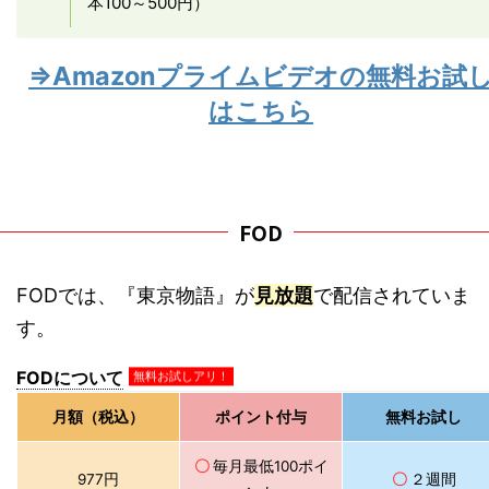
本100～500円）
⇒Amazonプライムビデオの無料お試
はこちら
FOD
FODでは、『東京物語』が
見放題
で配信されていま
す。
FODについて
無料お試しアリ！
月額（税込）
ポイント付与
無料お試し
〇
毎月最低100ポイ
977円
〇
２週間