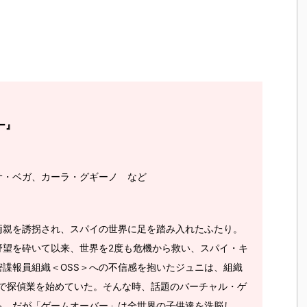
ー』
サ・ベガ、カーラ・グギーノ など
両親を誘拐され、スパイの世界に足を踏み入れたふたり。
野望を砕いて以来、世界を2度も危機から救い、スパイ・キ
諜報員組織＜OSS＞への不信感を抱いたジュニは、組織
人で探偵業を始めていた。そんな時、話題のバーチャル・ゲ
る。だが「ゲームオーバー」は全世界の子供達を洗脳し、