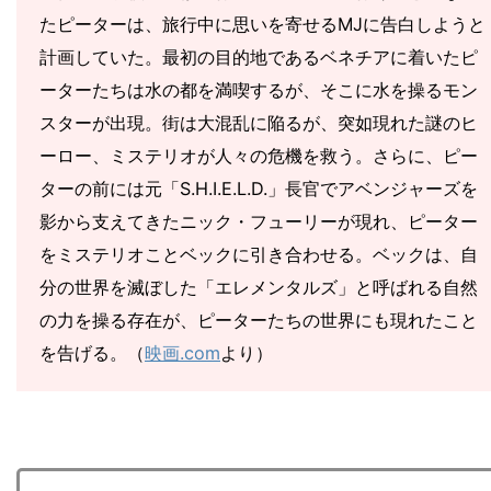
たピーターは、旅行中に思いを寄せるMJに告白しようと
計画していた。最初の目的地であるベネチアに着いたピ
ーターたちは水の都を満喫するが、そこに水を操るモン
スターが出現。街は大混乱に陥るが、突如現れた謎のヒ
ーロー、ミステリオが人々の危機を救う。さらに、ピー
ターの前には元「S.H.I.E.L.D.」長官でアベンジャーズを
影から支えてきたニック・フューリーが現れ、ピーター
をミステリオことベックに引き合わせる。ベックは、自
分の世界を滅ぼした「エレメンタルズ」と呼ばれる自然
の力を操る存在が、ピーターたちの世界にも現れたこと
を告げる。（
映画.com
より）