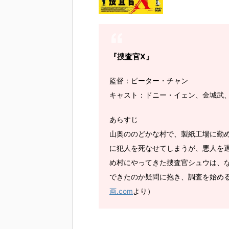
『捜査官X』
監督：ピーター・チャン
キャスト：ドニー・イェン、金城武
あらすじ
山奥ののどかな村で、製紙工場に勤
に犯人を死なせてしまうが、悪人を
め村にやってきた捜査官シュウは、
できたのか疑問に抱き、調査を始め
画.com
より）