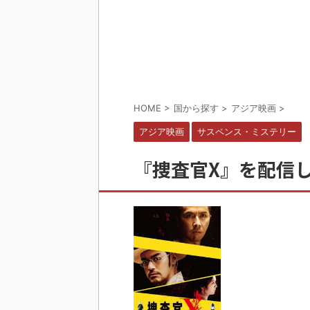
HOME
>
国から探す
>
アジア映画
>
アジア映画
サスペンス・ミステリー
『捜査官X』を配信し