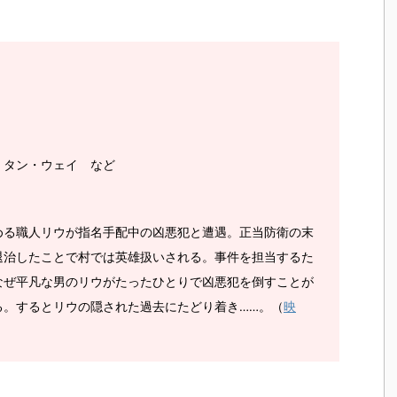
、タン・ウェイ など
める職人リウが指名手配中の凶悪犯と遭遇。正当防衛の末
退治したことで村では英雄扱いされる。事件を担当するた
なぜ平凡な男のリウがたったひとりで凶悪犯を倒すことが
る。するとリウの隠された過去にたどり着き……。（
映