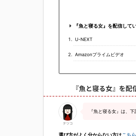
『魚と寝る女』を配信して
U-NEXT
Amazonプライムビデオ
『魚と寝る女』を配
『魚と寝る女』は、下
テツコ
選び方がよく分からない方は
こち