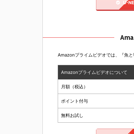
U-
Am
Amazonプライムビデオでは、『魚
Amazonプライムビデオについて
月額（税込）
ポイント付与
無料お試し