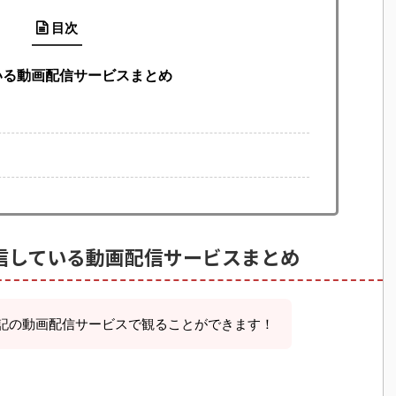
目次
いる動画配信サービスまとめ
信している動画配信サービスまとめ
記の動画配信サービスで観ることができます！
ら