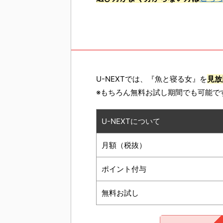
U-NEXTでは、『魚と寝る女』を
見放
※もちろん無料お試し期間でも可能で
U-NEXTについて
月額（税抜）
ポイント付与
無料お試し