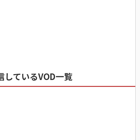
信しているVOD一覧