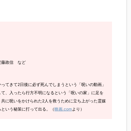
安藤政信 など
かってきて2日後に必ず死んでしまうという「呪いの動画」
して、入ったら行方不明になるという「呪いの家」に足を
。共に呪いをかけられた2人を救うために立ち上がった霊媒
るという秘策に打って出る。（
映画.com
より）