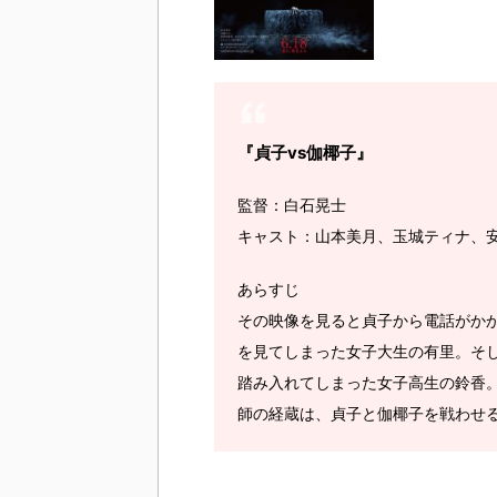
『貞子vs伽椰子』
監督：白石晃士
キャスト：山本美月、玉城ティナ、
あらすじ
その映像を見ると貞子から電話がか
を見てしまった女子大生の有里。そ
踏み入れてしまった女子高生の鈴香
師の経蔵は、貞子と伽椰子を戦わせ