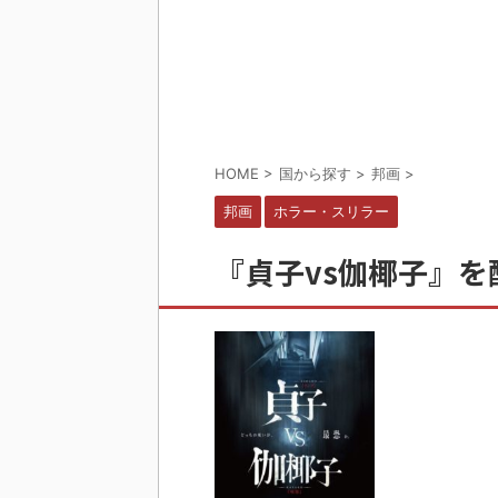
HOME
>
国から探す
>
邦画
>
邦画
ホラー・スリラー
『貞子vs伽椰子』を