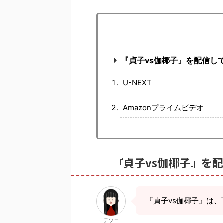
『貞子vs伽椰子』を配信し
U-NEXT
Amazonプライムビデオ
『貞子vs伽椰子』を
『貞子vs伽椰子』は
テツコ