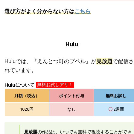
選び方がよく分からない方は
こちら
Hulu
Huluでは、『えんとつ町のプペル』が
見放題
で配信さ
れています。
無料お試しアリ！
Huluについて
月額（税込）
ポイント付与
無料お試し
1026円
なし
〇
2週間
見放題
の作品は、いつでも無料で視聴することができ