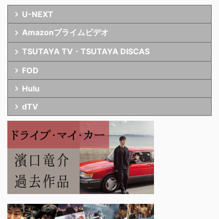
U-NEXT
Amazonプライムビデオ
TSUTAYA TV・TSUTAYA DISCAS
FOD
Hulu
dTV