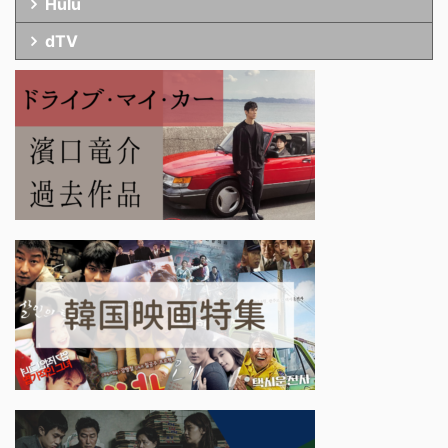
Hulu
dTV