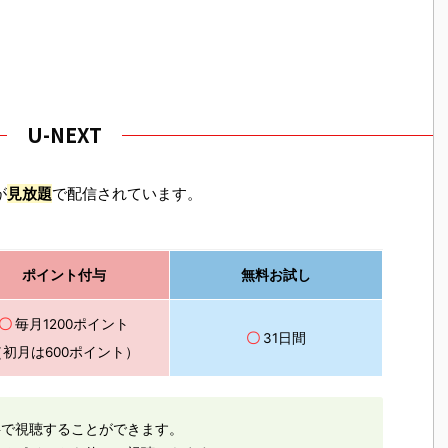
U-NEXT
が
見放題
で配信されています。
ポイント付与
無料お試し
〇
毎月1200ポイント
〇
31日間
（初月は600ポイント）
料で視聴することができます。