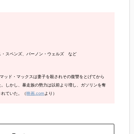
ス・スペンズ、バーノン・ウェルズ
など
たマッド・マックスは妻子を殺されその復讐をとげてから
た。しかし、暴走族の勢力は以前より増し、ガソリンを奪
されていた。（
映画.com
より）