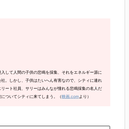
侵入して人間の子供の悲鳴を採集、それをエネルギー源に
会社。しかし、子供はたいへん有害なので、シティに連れ
エリート社員、サリーはみんなが憧れる悲鳴採集の名人だ
彼についてシティに来てしまう。（
映画.com
より）