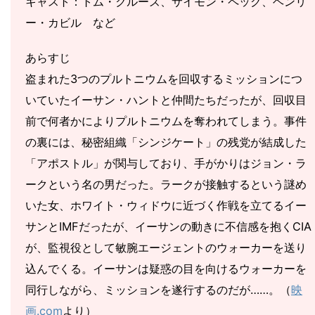
キャスト：トム・クルーズ、サイモン・ペッグ、ヘンリ
ー・カビル など
あらすじ
盗まれた3つのプルトニウムを回収するミッションにつ
いていたイーサン・ハントと仲間たちだったが、回収目
前で何者かによりプルトニウムを奪われてしまう。事件
の裏には、秘密組織「シンジケート」の残党が結成した
「アポストル」が関与しており、手がかりはジョン・ラ
ークという名の男だった。ラークが接触するという謎め
いた女、ホワイト・ウィドウに近づく作戦を立てるイー
サンとIMFだったが、イーサンの動きに不信感を抱くCIA
が、監視役として敏腕エージェントのウォーカーを送り
込んでくる。イーサンは疑惑の目を向けるウォーカーを
同行しながら、ミッションを遂行するのだが……。（
映
画.com
より）