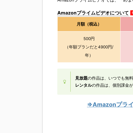
Amazonプライムビデオについて
月額（税込）
500円
（年額プランだと4900円/
年）
見放題
の作品は、いつでも無
レンタル
の作品は、個別課金が
⇒Amazonプ