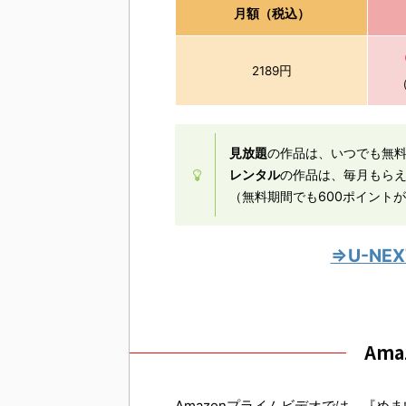
月額（税込）
2189円
見放題
の作品は、いつでも無
レンタル
の作品は、毎月もら
（無料期間でも600ポイント
⇒U-N
Am
Amazonプライムビデオでは、『め