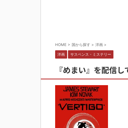
HOME
>
国から探す
>
洋画
>
洋画
サスペンス・ミステリー
『めまい』を配信して