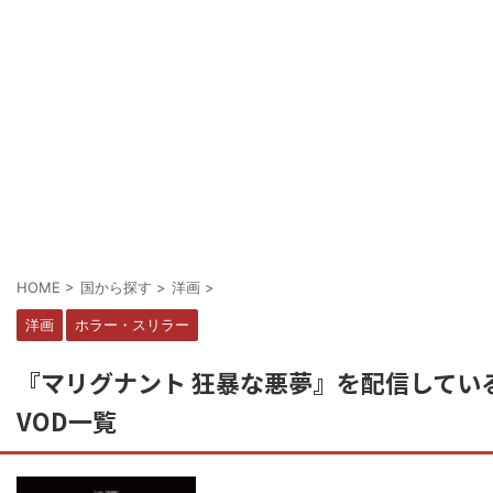
HOME
>
国から探す
>
洋画
>
洋画
ホラー・スリラー
『マリグナント 狂暴な悪夢』を配信してい
VOD一覧