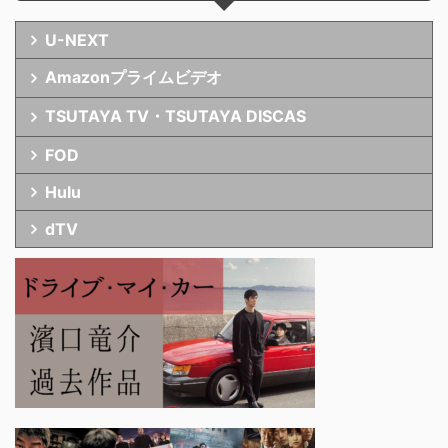
U-NEXT
Amazonプライムビデオ
TSUTAYA TV・TSUTAYA DISCAS
FOD
Hulu
dTV