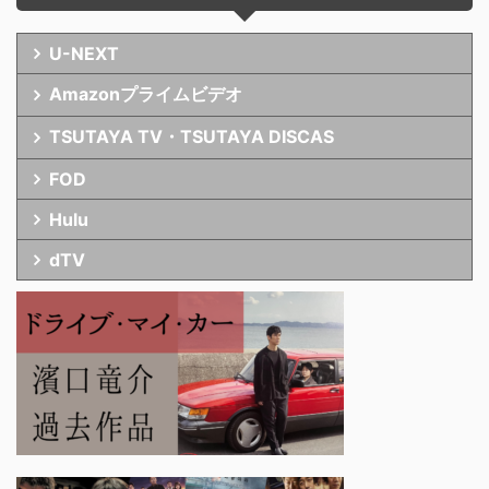
U-NEXT
Amazonプライムビデオ
TSUTAYA TV・TSUTAYA DISCAS
FOD
Hulu
dTV