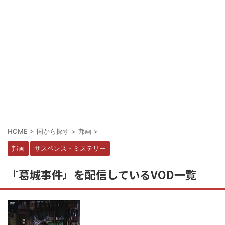
HOME
>
国から探す
>
邦画
>
邦画
サスペンス・ミステリー
『葛城事件』を配信しているVOD一覧