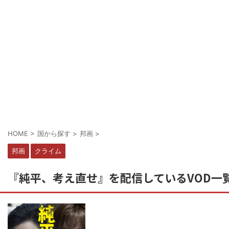
HOME
>
国から探す
>
邦画
>
邦画
クライム
『純平、考え直せ』を配信しているVOD一