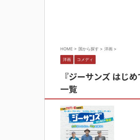
HOME
>
国から探す
>
洋画
>
洋画
コメディ
『ジーサンズ はじめ
一覧