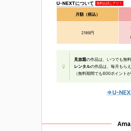
U-NEXTについて
無料お試しアリ！
月額（税込）
2189円
見放題
の作品は、いつでも無
レンタル
の作品は、毎月もら
（無料期間でも600ポイント
⇒U-N
Am