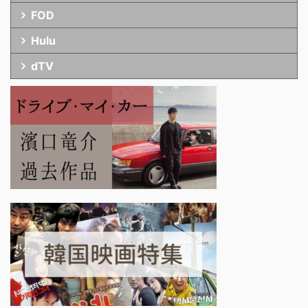
FOD
Hulu
dTV