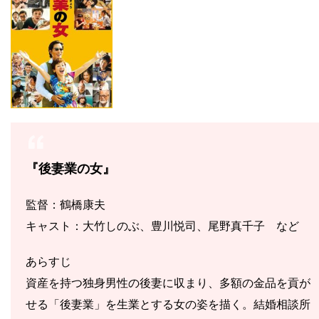
『後妻業の女』
監督：鶴橋康夫
キャスト：大竹しのぶ、豊川悦司、尾野真千子 など
あらすじ
資産を持つ独身男性の後妻に収まり、多額の金品を貢が
せる「後妻業」を生業とする女の姿を描く。結婚相談所