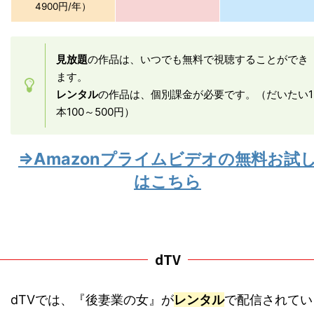
4900円/年）
見放題
の作品は、いつでも無料で視聴することができ
ます。
レンタル
の作品は、個別課金が必要です。（だいたい1
本100～500円）
⇒Amazonプライムビデオの無料お試
はこちら
dTV
dTVでは、『後妻業の女』が
レンタル
で配信されてい