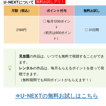
無料お試しアリ！
U-NEXTについて
月額（税込）
ポイント付与
無料お試し
〇
毎月1200ポイン
ト
2189円
〇
31日間
（初月は600ポイン
ト）
見放題
の作品は、いつでも無料で視聴することができ
ます。
レンタル
の作品は、毎月もらえるポイントを使って視
聴できます。
（無料期間でも600ポイントがもらえます！）
⇒U-NEXTの無料お試しはこちら