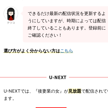
できるだけ最新の配信状況を更新するよ
うにしていますが、時期によっては配信
テツコ
終了していることもあります。登録前に
ご確認ください！
選び方がよく分からない方は
こちら
U-NEXT
U-NEXTでは、『後妻業の女』が
見放題
で配信されて
ます。