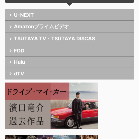
U-NEXT
Amazonプライムビデオ
TSUTAYA TV・TSUTAYA DISCAS
FOD
Hulu
dTV