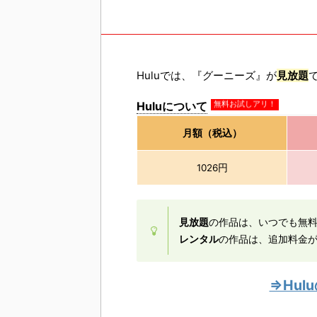
Huluでは、『グーニーズ』が
見放題
Huluについて
無料お試しアリ！
月額（税込）
1026円
見放題
の作品は、いつでも無
レンタル
の作品は、追加料金
⇒Hu