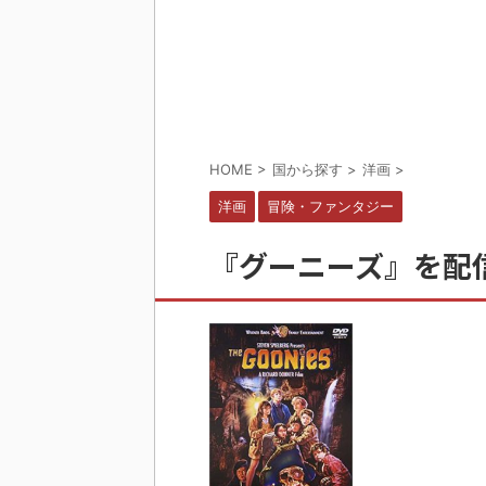
HOME
>
国から探す
>
洋画
>
洋画
冒険・ファンタジー
『グーニーズ』を配