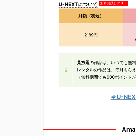
U-NEXTについて
無料お試しアリ！
月額（税込）
2189円
見放題
の作品は、いつでも無
レンタル
の作品は、毎月もら
（無料期間でも600ポイント
⇒U-N
Am