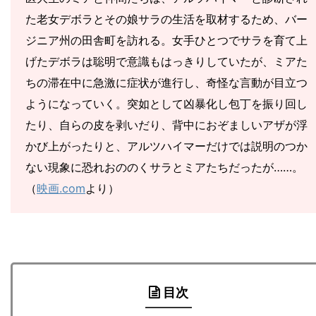
た老女デボラとその娘サラの生活を取材するため、バー
ジニア州の田舎町を訪れる。女手ひとつでサラを育て上
げたデボラは聡明で意識もはっきりしていたが、ミアた
ちの滞在中に急激に症状が進行し、奇怪な言動が目立つ
ようになっていく。突如として凶暴化し包丁を振り回し
たり、自らの皮を剥いだり、背中におぞましいアザが浮
かび上がったりと、アルツハイマーだけでは説明のつか
ない現象に恐れおののくサラとミアたちだったが……。
（
映画.com
より）
目次