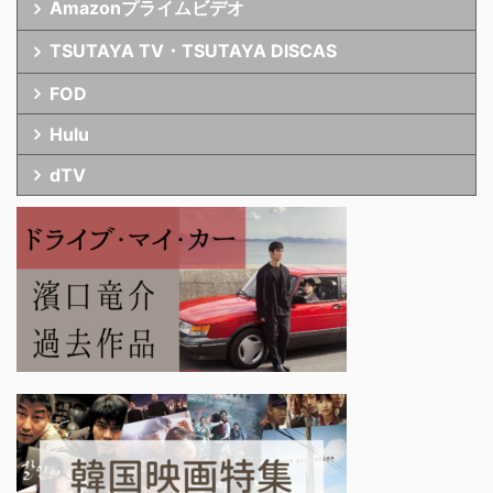
Amazonプライムビデオ
TSUTAYA TV・TSUTAYA DISCAS
FOD
Hulu
dTV