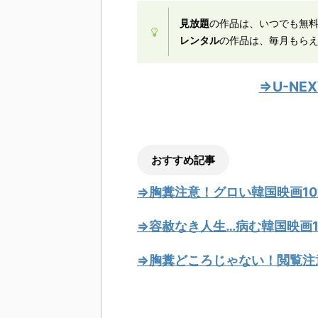
見放題
の作品は、いつでも無
レンタル
の作品は、毎月もら
⇒U-N
おすすめ記事
⇒胸糞注意！グロい韓国映画10
⇒容赦なき人生…病む韓国映画1
⇒胸糞どころじゃない！閲覧注