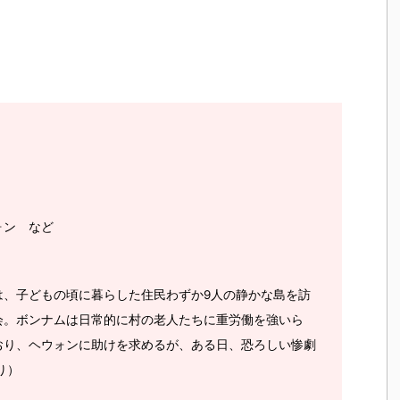
ォン など
は、子どもの頃に暮らした住民わずか9人の静かな島を訪
会。ボンナムは日常的に村の老人たちに重労働を強いら
おり、ヘウォンに助けを求めるが、ある日、恐ろしい惨劇
り）